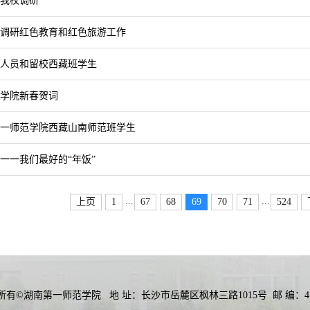
我校调研
调研红色教育和红色旅游工作
人员和留校西藏班学生
范学院新春贺词
一师范学院西藏山南师范班学生
一一我们最好的“年饭”
...
...
上页
1
67
68
69
70
71
524
所有©湖南第一师范学院
地 址：长沙市岳麓区枫林三路1015号
邮 编：41