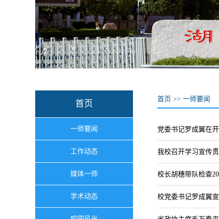
首页
>>
一师要闻
首页
一师要闻
党委书记罗成翼在开
工作动态
我校召开学习宣传贯
媒体一师
校长胡穗带队检查2
学术动态
校党委书记罗成翼宣
校园风光