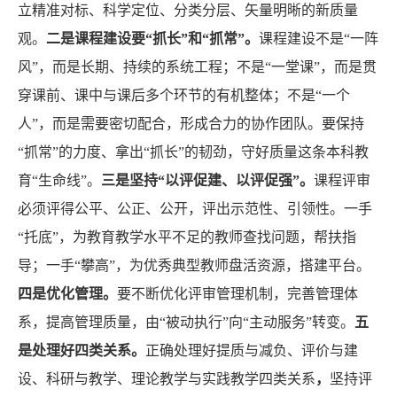
立精准对标、科学定位、分类分层、矢量明晰的新质量
观。
二是课程建设要“抓长”和“抓常”。
课程建设不是“一阵
风”，而是长期、持续的系统工程；不是“一堂课”，而是贯
穿课前、课中与课后多个环节的有机整体；不是“一个
人”，而是需要密切配合，形成合力的协作团队。要保持
“抓常”的力度、拿出“抓长”的韧劲，守好质量这条本科教
育“生命线”。
三是坚持“以评促建、以评促强”。
课程评审
必须评得公平、公正、公开，评出示范性、引领性。一手
“托底”，为教育教学水平不足的教师查找问题，帮扶指
导；一手“攀高”，为优秀典型教师盘活资源，搭建平台。
四是优化管理。
要不断优化评审管理机制，完善管理体
系，提高管理质量，由“被动执行”向“主动服务”转变。
五
是处理好四类关系。
正确处理好提质与减负、评价与建
设、科研与教学、理论教学与实践教学四类关系
，
坚持评