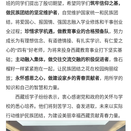
班的同学们提出了殷切期望，希望同学们
筑牢信仰之基，
做民族团结的坚定维护者
，自觉维护国家统一和民族团
结，将爱国心、报国情、强国志融入学业修炼和干事创业
全过程；
珍惜求学机遇，做教育事业的合格预备队
，努力
成长为有理想信念、有道德情操、有扎实学识、有仁爱之
心的“四有”好老师，为将来投身西藏教育事业打下坚实基
础；
主动融入集体，做交往交流交融的积极促进者
，像石
榴籽一样紧紧抱在一起，让民族团结之花在校园绚丽绽
放；
永怀感恩之心，做建设家乡的青春贡献者
，用所学的
知识和自己的智慧和力量。
西藏班学子纷纷表示，衷心感谢党和政府的关怀与学
校的悉心培养。他们将刻苦学习、奋发进取，未来以实际
行动维护民族团结，为建设美丽幸福西藏贡献青春力量。