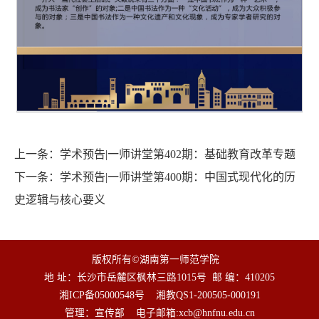
上一条：
学术预告|一师讲堂第402期：基础教育改革专题
下一条：
学术预告|一师讲堂第400期：中国式现代化的历
史逻辑与核心要义
版权所有©湖南第一师范学院
地 址：长沙市岳麓区枫林三路1015号
邮 编：410205
湘ICP备05000548号
湘教QS1-200505-000191
管理：宣传部
电子邮箱:
xcb@hnfnu.edu.cn