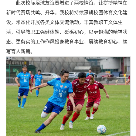
此次校际足球友谊赛增进了两校情谊，让拼搏精神在
新时代赛场共鸣、升华。我校将持续深耕校园体育文化建
设，常态化开展各类文体交流活动，丰富教职工文体生
活，引导教职工强健体魄、砥砺初心，以更饱满的精神状
态、更务实的工作作风投身教育事业，赓续教育初心，续
写育人新篇。