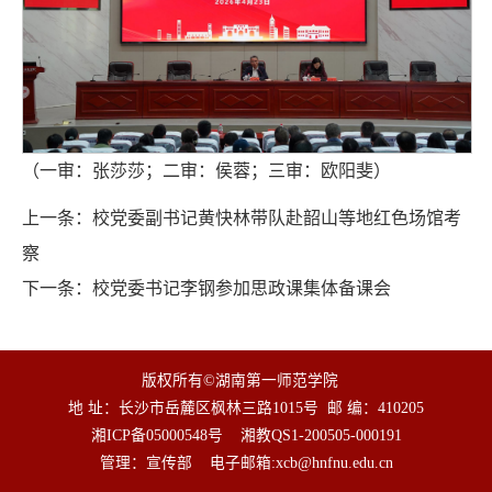
（一审：张莎莎；二审：侯蓉；三审：欧阳斐）
上一条：
校党委副书记黄快林带队赴韶山等地红色场馆考
察
下一条：
校党委书记李钢参加思政课集体备课会
版权所有©湖南第一师范学院
地 址：长沙市岳麓区枫林三路1015号
邮 编：410205
湘ICP备05000548号
湘教QS1-200505-000191
管理：宣传部
电子邮箱:
xcb@hnfnu.edu.cn