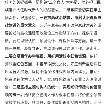
任务的关键抓手，是构建“三全育人”大格局、培养担当民
族复兴大任时代新人的必然要求，二级学院要切实扛牢主
体责任，狠抓落实。
一
要
提高政治站位，深刻认识课程思
政建设的重大意义。
习近平总书记关于课程思政建设的重
要论述为高校课程思政建设工作指明了方向、提供了遵
循。要在思想认识、顶层设计、课程体系等方面，进一步
统一思想、凝聚共识，推动课程思政建设工作走深走实。
二
要
立足百年办学底蕴
，用好用活
校本
红色资源。
依托一
师厚重红色基因、丰富革命历史文化，守正创新盘活课程
思政育人资源，坚持不懈深化课程思政内涵建设，推动红
色资源转化为育人动能，实现红色铸魂与专业育人深度融
合。
三是坚持立德与树人的统一，实现知识传授与价值引
领的统一。
始终把立德树人作为根本任务，将价值引领贯
穿教学各环节、各阶段，既注重知识传授的系统性、专业