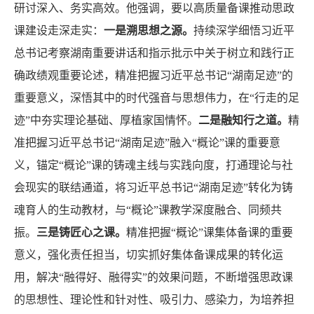
研讨深入、务实高效。他强调，要以高质量备课推动思政
课建设走深走实：
一是
溯思想之源
。
持续深学细悟习近平
总书记考察湖南重要讲话和指示批示中关于树立和践行正
确政绩观重要论述，精准把握习近平总书记“湖南足迹”的
重要意义，深悟其中的时代强音与思想伟力，在“行走的足
迹”中夯实理论基础、厚植家国情怀。
二是
融知行之道。
精
准把握习近平总书记“湖南足迹”融入“概论”课的重要意
义，锚定“概论”课的铸魂主线与实践向度，打通理论与社
会现实的联结通道，将习近平总书记“湖南足迹”转化为铸
魂育人的生动教材，与“概论”课教学深度融合、同频共
振。
三是铸匠心之课
。
精准把握“概论”课集体备课的重要
意义，强化责任担当，切实抓好集体备课成果的转化运
用，解决“融得好、融得实”的效果问题，不断增强思政课
的思想性、理论性和针对性、吸引力、感染力，为培养担