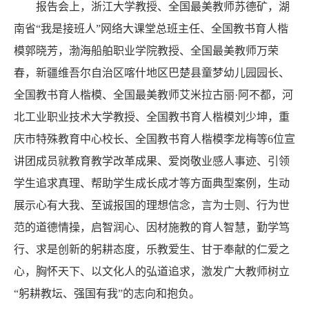
报告会上，浙江大学教授、全国最美教师苏德矿，湖
南省“我是接班人”网络大课堂总班主任、全国教书育人楷
模郭晓芳，渤海船舶职业学院教授、全国最美教师万荣
春，新疆维吾尔自治区喀什地区巴楚县童梦幼儿园园长、
全国教书育人楷模、全国最美教师艾米拉古丽·阿不都，河
北工业职业技术大学教授、全国教书育人楷模刘少坤，重
庆市特殊教育中心校长、全国教书育人楷模李龙梅等6位宣
讲团成员就教育教学改革成果、爱岗敬业感人事迹、引领
学生追求真理、帮助学生成长成才等方面典型案例，生动
展示心有大我、至诚报国的理想信念，言为士则、行为世
范的道德情操，启智润心、因材施教的育人智慧，勤学笃
行、求是创新的躬耕态度，乐教爱生、甘于奉献的仁爱之
心，胸怀天下、以文化人的弘道追求，激发广大教师树立
“躬耕教坛、强国有我”的志向和抱负。