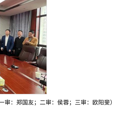
友；二审：侯蓉；三审：欧阳斐）