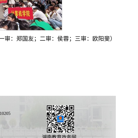
一审：郑国友；二审：侯蓉；三审：欧阳斐）
0205
湖南教育政务网