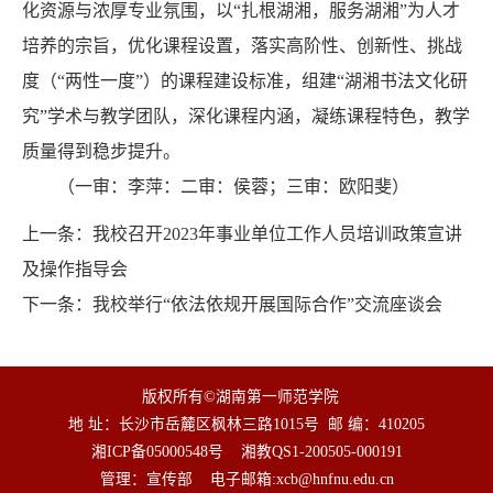
化资源与浓厚专业氛围，以“扎根湖湘，服务湖湘”为人才
培养的宗旨，优化课程设置，落实高阶性、创新性、挑战
度（“两性一度”）的课程建设标准，组建“湖湘书法文化研
究”学术与教学团队，深化课程内涵，凝练课程特色，教学
质量得到稳步提升。
（一审：李萍：二审：侯蓉；三审：欧阳斐）
上一条：
我校召开2023年事业单位工作人员培训政策宣讲
及操作指导会
下一条：
我校举行“依法依规开展国际合作”交流座谈会
版权所有©湖南第一师范学院
地 址：长沙市岳麓区枫林三路1015号
邮 编：410205
湘ICP备05000548号
湘教QS1-200505-000191
管理：宣传部
电子邮箱:
xcb@hnfnu.edu.cn