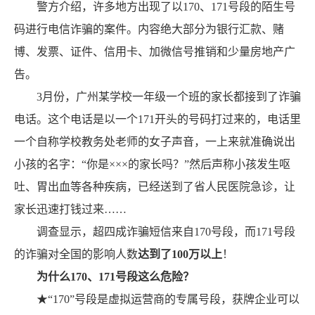
警方介绍，许多地方出现了以170、171号段的陌生号
码进行电信诈骗的案件。内容绝大部分为银行汇款、赌
博、发票、证件、信用卡、加微信号推销和少量房地产广
告。
3月份，广州某学校一年级一个班的家长都接到了诈骗
电话。这个电话是以一个171开头的号码打过来的，电话里
一个自称学校教务处老师的女子声音，一上来就准确说出
小孩的名字：“你是×××的家长吗？”然后声称小孩发生呕
吐、胃出血等各种疾病，已经送到了省人民医院急诊，让
家长迅速打钱过来……
调查显示，超四成诈骗短信来自170号段，而171号段
的诈骗对全国的影响人数
达到了
100
万以上
！
为什么
170
、
171
号段这么危险？
★“170”号段是虚拟运营商的专属号段，获牌企业可以