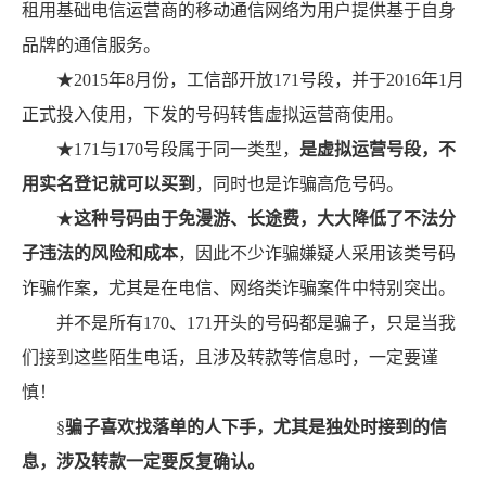
租用基础电信运营商的移动通信网络为用户提供基于自身
品牌的通信服务。
★2015年8月份，工信部开放171号段，并于2016年1月
正式投入使用，下发的号码转售虚拟运营商使用。
★171与170号段属于同一类型，
是虚拟运营号段，不
用实名登记就可以买到
，同时也是诈骗高危号码。
★
这种号码由于免漫游、长途费，大大降低了不法分
子违法的风险和成本
，因此不少诈骗嫌疑人采用该类号码
诈骗作案，尤其是在电信、网络类诈骗案件中特别突出。
并不是所有170、171开头的号码都是骗子，只是当我
们接到这些陌生电话，且涉及转款等信息时，一定要谨
慎！
§
骗子喜欢找落单的人下手，尤其是独处时接到的信
息，涉及转款一定要反复确认。