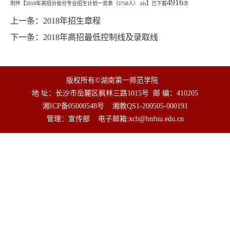
4916
附件【
2018年高招分省分专业招生计划一览表（2758人）.xls
】已下载
次
上一条：
2018年招生章程
下一条：
2018年高招最低控制线及录取线
版权所有©湖南第一师范学院
地 址：长沙市岳麓区枫林三路1015号
邮 编：410205
湘ICP备05000548号
湘教QS1-200505-000191
管理：宣传部
电子邮箱:
xcb@hnfnu.edu.cn