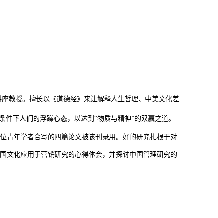
讲座教授
。擅长以《道德经》
来让解释人生哲理、中美文化差
条件下人们的浮躁心态，以达到
“
物质与精神
”
的
双赢之道
。
位青年学者合写的四篇论文被该刊录用。好的研究扎根于对
国文化应用于营销研究的心得体会，并探讨中国管理研究的