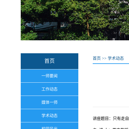
首页
>>
学术动态
首页
一师要闻
工作动态
媒体一师
学术动态
讲座题目：
只有走自
校园风光