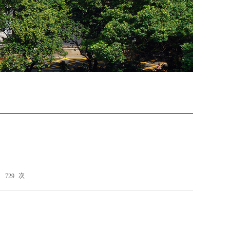
：
729
次