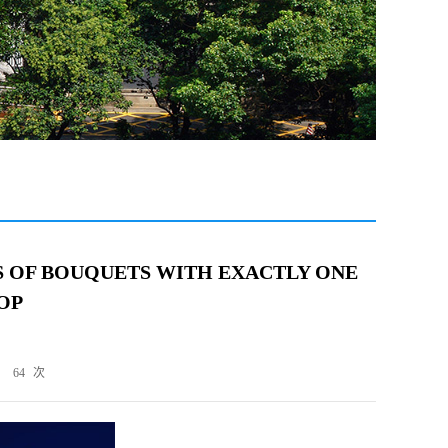
OF BOUQUETS WITH EXACTLY ONE
OP
：
64
次