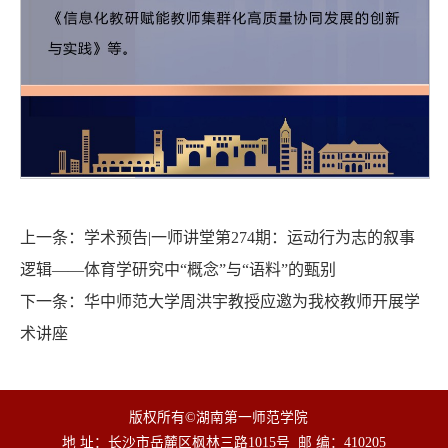
上一条：
学术预告|一师讲堂第274期：运动行为志的叙事
逻辑——体育学研究中“概念”与“语料”的甄别
下一条：
华中师范大学周洪宇教授应邀为我校教师开展学
术讲座
版权所有©湖南第一师范学院
地 址：长沙市岳麓区枫林三路1015号
邮 编：410205