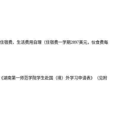
宿费、生活费用自理（住宿费一学期2897美元，伙食费每
提交《湖南第一师范学院学生赴国（境）外学习申请表》（见附