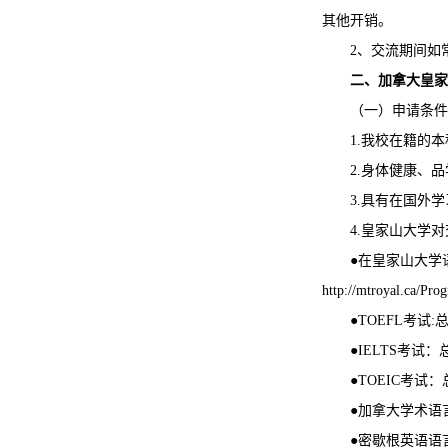
其他开销。
2、交流期间如
二、加拿大皇家
（一）申请条件
1.我校在籍的
2.身体健康、
3.具有在国外
4.皇家山大学
●
在皇家山大学
http://mtroyal.ca/Pro
●
TOEFL考试
●
IELTS考试
●
TOEIC考试
●
加拿大学术语言
●
密歇根英语语