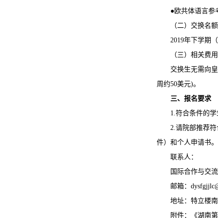
●
欧共体语言参考
（二）交换名额
2019年
下学期（9
（三）相关费用
交换生无需向皇
周约50美元)。
三、报名要求
1.符合条件的
2.请院部推荐
件）和个人申请书。
联系人：
国际合作与交流处 
邮箱：dysfgjjlc
地址：特立楼南
附件：《湖南第