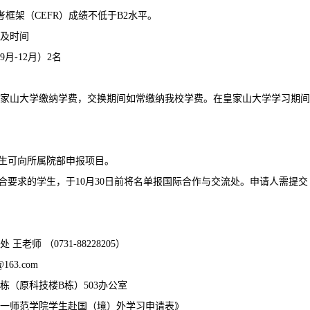
框架（CEFR）成绩不低于B2水平。
及时间
月-12月）2名
家山大学缴纳学费，交换期间如常缴纳我校学费。在皇家山大学学习期间住
学生可向所属院部申报项目。
符合要求的学生，于10月30日前将名单报国际合作与交流处。申请人需
王老师 （0731-88228205）
@163.com
栋（原科技楼B栋）503办公室
一师范学院学生赴国（境）外学习申请表》