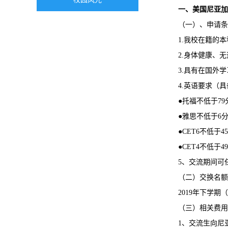
一、美国尼亚加
（一）、申请条
1.我校在籍的
2.身体健康、
3.具有在国外
4.英语要求（
●托福不低于79
●
雅思不低于6
●
CET6不低于4
●
CET4不低于4
5、交流期间可
（二）交换名额
2019年下学期（
（三）相关费用
1、交流生向尼