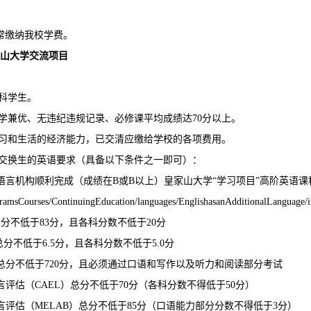
常缴纳我校学费。
山大学交流项目
本科学生。
品学兼优、无违纪违规记录、必修课平均成绩达70分以上。
学习和生活的经济能力，已交清应缴给学校的各项费用。
对交换生的英语要求（具备以下条件之一即可）：
语言机构顺利完成（成绩在B或B以上）皇家山大学“学习项目”高阶英语课
gramsCourses/ContinuingEducation/languages/EnglishasanAdditionalLanguage/i
:总分不低于83分，且各科分数不低于20分
：总分不低于6.5分，且各科分数不低于5.0分
：总分不低于720分，且必须通过口语和写作以及听力和阅读部分考试
评估（CAEL）总分不低于70分（各科分数不得低于50分）
言评估（MELAB）总分不低于85分（口语能力部分分数不得低于3分）