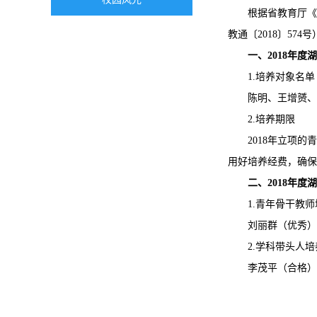
根据省教育厅《
教通〔2018〕5
一、2018年
1.培养对象名单
陈明、王增赟、
2.培养期限
2018年立项
用好培养经费，确保
二、2018年
1.青年骨干教
刘丽群（优秀）
2.学科带头人
李茂平（合格）