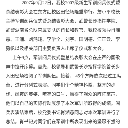
2007年9月22日，我校2007级新生军训阅兵仪式暨
总结表彰大会在东方红校区田径场隆重举行。詹小平校长
主持军训阅兵仪式暨总结表彰大会，武警长沙指挥学院、
武警湖南省总队直属支队的首长和教官，我校校领导肖湘
愚、王湘、刘鸿翔、李学全、刘宇、田明德、江正云、李
勇帆以及相关部门主要负责人出席了仪式和大会。
上午9点，军训阅兵仪式暨总结表彰大会在庄严的国歌
声中拉开序幕。首先，校领导和武警长沙指挥学院首长步
入田径场检阅了军训队伍。接着， 45个方阵依次经过主席
台，进行分列式表演。同学们个个精神抖擞，整齐的步
伐、飒爽的英姿、嘹亮的口号，赢得了观众的阵阵掌声，
他们以自己的实际行动展示了本次军训所取得的成绩。阅
兵表演结束后，校党委书记肖湘愚同志对本次军训进行了
总结。肖书记对同学们在军训中所表现出来的坚忍不拔的