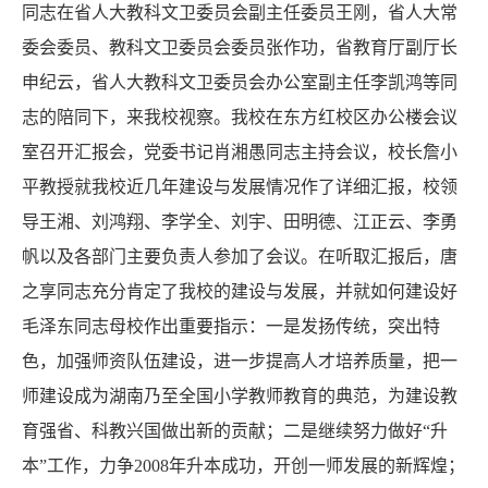
同志在省人大教科文卫委员会副主任委员王刚，省人大常
委会委员、教科文卫委员会委员张作功，省教育厅副厅长
申纪云，省人大教科文卫委员会办公室副主任李凯鸿等同
志的陪同下，来我校视察。我校在东方红校区办公楼会议
室召开汇报会，党委书记肖湘愚同志主持会议，校长詹小
平教授就我校近几年建设与发展情况作了详细汇报，校领
导王湘、刘鸿翔、李学全、刘宇、田明德、江正云、李勇
帆以及各部门主要负责人参加了会议。在听取汇报后，唐
之享同志充分肯定了我校的建设与发展，并就如何建设好
毛泽东同志母校作出重要指示：一是发扬传统，突出特
色，加强师资队伍建设，进一步提高人才培养质量，把一
师建设成为湖南乃至全国小学教师教育的典范，为建设教
育强省、科教兴国做出新的贡献；二是继续努力做好“升
本”工作，力争2008年升本成功，开创一师发展的新辉煌；