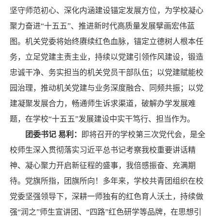
坚守师范初心、深化内涵建设锚定发展方位，为学校凝心
聚力奋进“十五五”、推进新时代高质量发展擘画宏伟蓝
图。机关党委将始终赓续红色血脉，锚定立德树人根本任
务，立足党建主责主业，持续以党建引领作风建设，锻造
忠诚干净、务实担当的机关党员干部队伍；以党建赋能校
园治理，推动机关党建与业务深度融合、同频共振；以党
建凝聚发展合力，畅通师生诉求渠道，破解办学发展难
题，在学校“十五五”发展建设中实干笃行、担当作为。
团委书记 易利：
即将召开的学校第三次党代会，是全
校师生深入贯彻落实习近平总书记考察我校重要讲话精
神、凝心聚力开启新征程的盛事，我倍感振奋、充满期
待。党旗所指，团旗所向！多年来，学校共青团组织在校
党委坚强领导下，深耕一师独有的红色育人沃土，持续做
强“润之”师生宣讲团、“四路”红色研学等品牌，在思想引