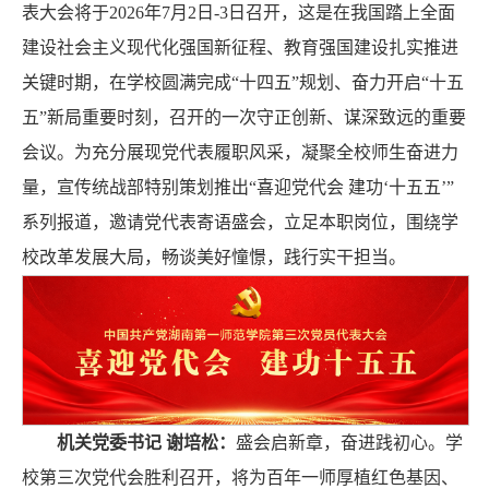
表大会将于2026年7月2日-3日召开，这是在我国踏上全面
建设社会主义现代化强国新征程、教育强国建设扎实推进
关键时期，在学校圆满完成“十四五”规划、奋力开启“十五
五”新局重要时刻，召开的一次守正创新、谋深致远的重要
会议。
为充分展现党代表履职风采，凝聚全校师生奋进力
量，宣传统战部特别策划推出“喜迎党代会 建功‘十五五’”
系列报道，邀请党代表寄语盛会，立足本职岗位，围绕学
校改革发展大局，畅谈美好憧憬，践行实干担当。
机关党委书记 谢培松：
盛会启新章，奋进践初心。学
校第三次党代会胜利召开，将为百年一师厚植红色基因、