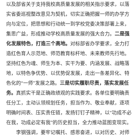
以及部省关于支持我校高质量发展的相关指示要求，以落
实省委巡视整改意见为契机，切实正确把握一师的办学方
向与定位，把思想和行动统一到学校党委决策部署上来，
集思广益，形成推动学校高质量发展的强大合力。
二是强
化发展特色
，
打造三个高地。
对标部省办学要求，全力打
造红色育人示范地、师范教育标杆地、未来教师先行地。
坚持红色为魂、师生为本、实干为要、内涵发展、战略落
地，以特色争优势、以优势促发展，走出一条差异化、特
色化的“一师”发展之路。
三是
切实履职尽责
，
落实发展任
务。
真抓实干是正确政绩观的实践要求。各单位要明确责
任分工，主动认领规划任务，担当作为、敬业奉献，逐项
明确时间表、压实责任链，发扬钉钉子精神，以“功成不必
在我，功成必定有我”的历史担当，全力推动蓝图变现实。
李钢强调，要牢记嘱托、感恩奋进，以对历史、对师