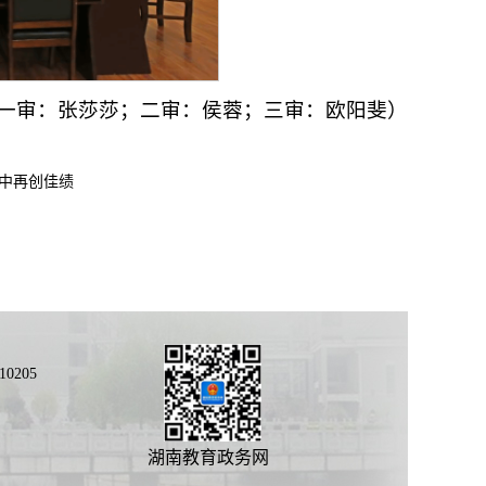
一审：张莎莎；二审：侯蓉；三审：欧阳斐）
中再创佳绩
0205
湖南教育政务网