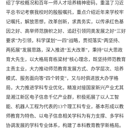
绍了学校概况和百年一师人才培养精神密码，重温了习近
平总书记考察我校时的殷殷嘱托，重点介绍近年来学校牢
记嘱托，解放思想，改革创新，求真务实，以传承红色基
因之好、高举师范旗帜之好、追赶引领同类发展之好“三好
要求”为引领，科学谋划“一四”战略，贯彻落实“两坚持、
两拓展”发展思路，深入推进“五大改革”，秉持“以大思政
育大先生，以大格局育栋梁材”核心理念，既坚持师范教育
主责主业，大力推动师范教育发展方式、办学层次、培养
模式、服务面向等“四个转变”，又与时俱进放大办学格
局，大力推进学科专业优化，精准对接国家新兴产业尤其
是湘江新区电子信息千亿产业群，积极拓展了以人工智
能、机器人工程为代表的13个理工科专业，基本形成以教
师教育为特色、以电子信息相关学科为有力支撑、多学科
协调发展的学科专业体系，构建了本科教育教学新格局。