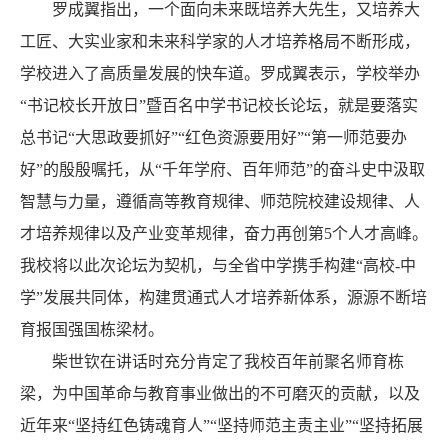
罗成翼指出，一个面向未来既培养大先生，又培养大
工匠、大实业家和未来科学家的人才培养格局不断形成，
学校进入了高质量发展的快车道。罗成翼表示，学校举办
“书记校长开放日”暨百名中学书记校长论坛，就是要落实
总书记“大思政要抓好”“红色资源要用好”“第一师范要办
好”的殷殷嘱托，从“千年学府、百年师范”的奋斗史中汲取
智慧与力量，遵循高等教育规律、师范院校建设规律、人
才培养规律以及产业变革规律，奋力再创第5个人才高峰。
我校将以此次论坛为契机，与全省中学携手构建“高校-中
学”发展共同体，构建贯通式人才培养新体系，
源源不断培
育报国强国栋梁材。
柴世钦在讲话时充分肯定了我校百年前聚名师育栋
梁，为中国革命与教育事业做出的不可磨灭的贡献，以及
近年来“坚持红色铸魂育人”“坚持师范主责主业”“坚持拓展