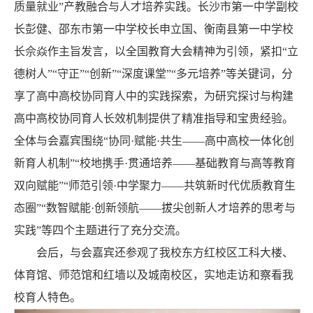
质量就业”产教融合与人才培养实践。长沙市第一中学副校
长彭健、邵东市第一中学校长申立国、衡南县第一中学校
长佘焱作主旨发言，以全国教育大会精神为引领，紧扣“立
德树人”“守正”“创新”“深度课堂”“多元培养”等关键词，分
享了高中高校协同育人中的实践探索，为研究探讨与构建
高中高校协同育人长效机制提供了精准指导和宝贵经验。
全体与会嘉宾围绕“协同·赋能·共生——高中高校一体化创
新育人机制”“校地携手·贯通培养——基础教育与高等教育
双向赋能”“师范引领·中学聚力——共筑新时代优质教育生
态圈”“数智赋能·创新领航——拔尖创新人才培养的思考与
实践”等四个主题进行了充分交流。
会后，与会嘉宾还参观了我校东方红校区工科大楼、
体育馆、师范馆和红墙以及城南校区，实地走访和察看我
校育人特色。