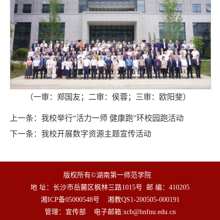
（一审：郑国友；二审：侯蓉；三审：欧阳斐）
上一条：
我校举行“活力一师 健康跑”环校园跑活动
下一条：
我校开展数字资源主题宣传活动
版权所有©湖南第一师范学院
地 址：长沙市岳麓区枫林三路1015号
邮 编：410205
湘ICP备05000548号
湘教QS1-200505-000191
管理：宣传部
电子邮箱:
xcb@hnfnu.edu.cn