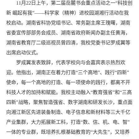
11月22日上午，第二届岳麓书会重点活动之一“科技创
新 崛起有我”——科学家（精神）进校园湖湘行活动在我
校启动。湖南省科协党组书记、常务副主席王瑰曙，湖南
省委宣传部部务会成员、湖南省政府新闻办副主任黄海，
湖南省教育厅二级巡视员曾四清，我校党委书记罗成翼等
出席启动仪式。
罗成翼发表致辞，代表学校向与会嘉宾表示热烈欢
迎。他指出，湖南正在着力打造“三个高地”、践行“四新”
使命，每一个高地的打造、每一项使命的践行，都离不开
科技人才的加持和赋能。我校主动融入“教育强省”和“三高
四新”战略，聚焦智造强省、数字湖南和研发长沙，重点面
向湘江新区先进装备制造、电子信息和新材料等三大千亿
产业集群，大力拓展新工科，打造“数、信、机、电、智”
一体的专业群，既培养扎根基础教育的“大先生”，又培养