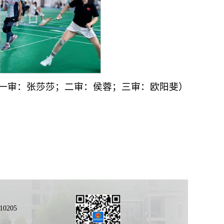
一审：张莎莎；二审：侯蓉；三审：欧阳斐）
0205