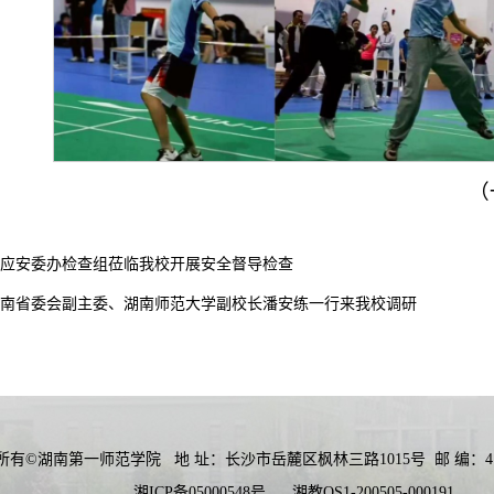
（
应安委办检查组莅临我校开展安全督导检查
南省委会副主委、湖南师范大学副校长潘安练一行来我校调研
所有©湖南第一师范学院
地 址：长沙市岳麓区枫林三路1015号
邮 编：41
湘ICP备05000548号
湘教QS1-200505-000191