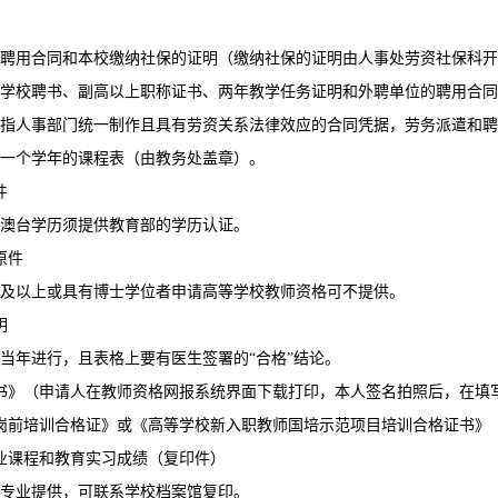
聘用合同和本校缴纳社保的证明（缴纳社保的证明由人事处劳资社保科开
学校聘书、副高以上职称证书、两年教学任务证明和外聘单位的聘用合同
指人事部门统一制作且具有劳资关系法律效应的合同凭据，劳务派遣和聘
一个学年的课程表（由教务处盖章）。
件
澳台学历须提供教育部的学历认证。
原件
及以上或具有博士学位者申请高等学校教师资格可不提供。
明
当年进行，且表格上要有医生签署的“合格”结论。
书》（申请人在教师资格网报系统界面下载打印，本人签名拍照后，在填
岗前培训合格证》或《高等学校新入职教师国培示范项目培训合格证书》
业课程和教育实习成绩（复印件）
专业提供，可联系学校档案馆复印。