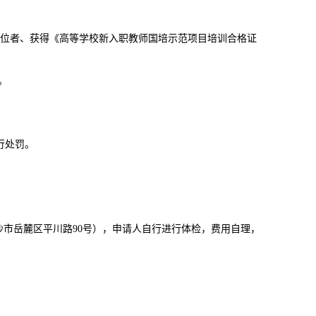
位者、获得《高等学校新入职教师国培示范项目培训合格证
。
行处罚。
：长沙市岳麓区平川路90号），申请人自行进行体检，费用自理，