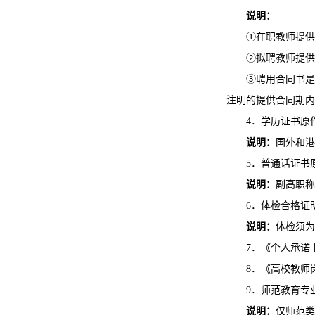
说明：
①在职教师提供
②拟聘教师提供
③聘用合同书是
注明的提供合同期内
4．学历证书原
说明：
国外和港
5．普通话证书
说明：
副高职称
6．体检合格证
说明：
体检须为
7．《个人承诺
8．《高校教师
9．师范教育专
说明：
仅师范类