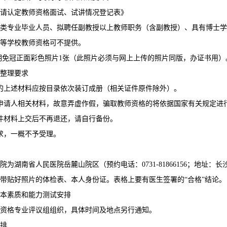
申请认定教师资格面试、试讲情况登记表》
类专业毕业人员、拟聘任副教授以上教师职务（含副教授）、具有博士学
等学校教师资格可不提供。
近期免冠正面彩色照片1张（此照片必须与网上上传的照片同版，办证书用）
整理要求
的上述材料应按目录依次装订成册（相关证件原件除外）。
申请人相关材料，故意弄虚作假，骗取教师资格的将依据国家有关规定进
件材料上交后不再退还，请自行备份。
求，一概不予受理。
院为湖南省人民医院岳麓山院区（预约电话：0731-81866156；地址
带贴好照片的体检表、本人身份证。表格上要有医生签署的“合格”结论。
本素质和能力测试安排
资格专业评议组组织，具体时间及地点另行通知。
排