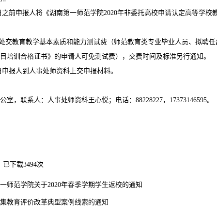
月29日之前申报人将《湖南第一师范学院2020年非委托高校申请认定高等学校教师
务处交教育教学基本素质和能力测试费（师范教育类专业毕业人员、拟聘
目培训合格证书》的申请人可免测试费），交费时间及标准另行通知。
月26日申报人到人事处师资科上交申报材料。
室，联系人：人事处师资科王心悦；电话：88228227，17373146595。
】已下载
3494
次
一师范学院关于2020年春季学期学生返校的通知
集教育评价改革典型案例线索的通知