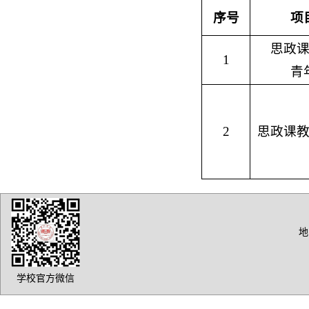
序号
项
思政
1
青
2
思政课
地
学校官方微信