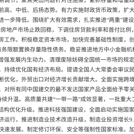
期调节，聚焦突出问题针对性施策，紧抓存量和增量
前高、中低、后扬态势。有力实施财政货币政策，扩
进一步降低。围绕扩大有效需求，扎实推进“两重”建设
。推动房地产市场止跌回稳，下调住房贷款利率和首付比例
房工作。积极稳定资本市场，加快完善基础性制度，
债务限额置换存量隐性债务。稳妥推进地方中小金融机
增强发展内生动力。清理废除妨碍全国统一市场的规
，持续优化国有经济布局。提请全国人大常委会审议
断优化，外贸出口对经济增长贡献增大。全面实施跨
，对所有同中国建交的最不发达国家产品全面给予零
持续升温。高质量共建“一带一路”成效显著，一批重
结构优化升级。推进科技强国建设，全面启动实施国
济运行，推进制造业技术改造升级，制造业投资增长9.
快速发展。制定修订环保、安全等强制性国家标准。