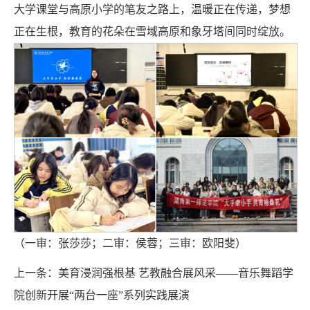
大学课堂与高原小学的笔友之路上，温暖正在传递，梦想
正在生根，教育的花朵在雪域高原和象牙塔间同时绽放。
（一审：张莎莎；二审：侯蓉；三审：欧阳斐）
上一条：
美育浸润强根基 艺教融合展风采——音乐舞蹈学
院创新开展“两台一座”系列实践展演