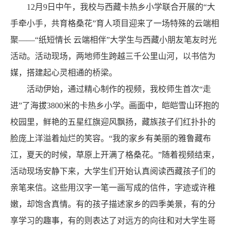
12月9日中午，我校与西藏卡热乡小学联合开展的“大
手牵小手，共育格桑花”育人项目迎来了一场特殊的云端相
聚——“纸短情长 云端相伴”大学生与西藏小朋友笔友时光
活动。活动现场，两地师生跨越三千公里山河，以书信为
媒，搭建起心灵相通的桥梁。
活动伊始，通过精心制作的视频，我校师生首次“走
进”了海拔3800米的卡热乡小学。画面中，皑皑雪山环抱的
校园里，鲜艳的五星红旗迎风飘扬，藏族孩子们红扑扑的
脸庞上洋溢着灿烂的笑容。“我的家乡有美丽的雅鲁藏布
江，夏天的时候，草原上开满了格桑花。”随着视频结束，
活动现场安静下来，大学生们开始认真阅读西藏孩子们的
亲笔来信。这些用汉字一笔一画写成的信件，字迹或许稚
嫩，却饱含真情。有的孩子描述家乡的四季美景，有的分
享学习的趣事，有的则表达了对远方的向往和对大学生哥