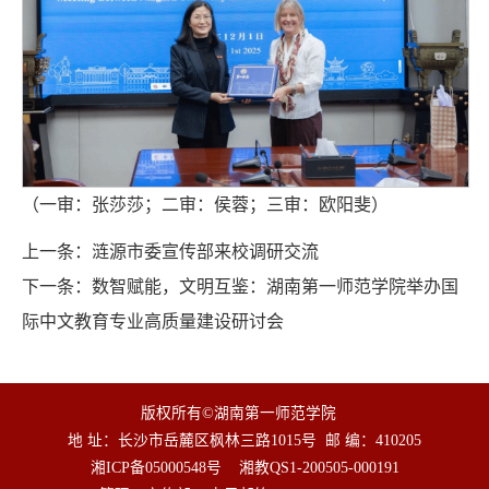
（一审：张莎莎；二审：侯蓉；三审：欧阳斐）
上一条：
涟源市委宣传部来校调研交流
下一条：
数智赋能，文明互鉴：湖南第一师范学院举办国
际中文教育专业高质量建设研讨会
版权所有©湖南第一师范学院
地 址：长沙市岳麓区枫林三路1015号
邮 编：410205
湘ICP备05000548号
湘教QS1-200505-000191