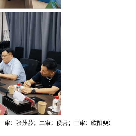
一审：张莎莎；二审：侯蓉；三审：欧阳斐）