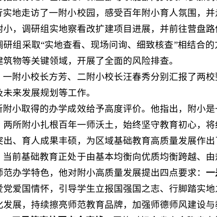
行实地走访了一附小校园，感受百年附小育人氛围，并
附小，调研组实地察看改扩建项目进展，并前往营盘路
调研组采取“实地查看、现场问询、细致核查”相结合
建筑物等关键领域，开展了全面的风险排查。
，一附小校长方芳、二附小校长汪春秀分别汇报了两校
及未来发展规划等工作。
所附小取得的办学成效给予高度评价。他指出，附小是
。两所附小扎根百年一师沃土，始终坚守教育初心，将
突出、育人成果丰硕，为区域基础教育高质量发展作出
，当前基础教育正处于由基本均衡向优质均衡跨越、由
师范办学特色，他对附小高质量发展提出四点要求：
一
爱党爱国情怀，引导学生立报国强国之志、行脚踏实地
化发展，持续擦亮师范教育品牌，加强师德师风建设与